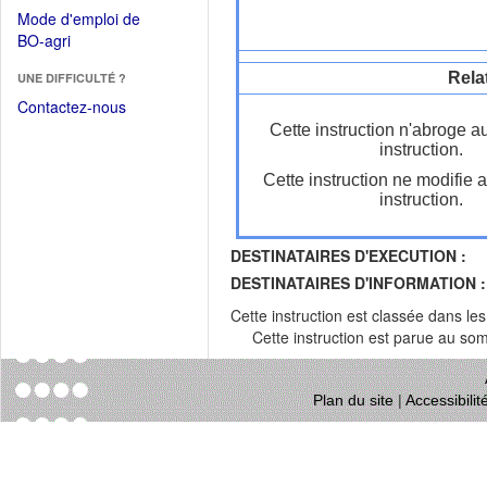
dans
dans
Mode d'emploi de
une
une
(Ouvrir
BO-agri
autre
nouvelle
dans
fenêtre)
fenêtre)
Rela
UNE DIFFICULTÉ ?
une
nouvelle
Contactez-nous
fenêtre)
Cette instruction n'abroge a
instruction.
Cette instruction ne modifie 
instruction.
DESTINATAIRES D'EXECUTION :
DESTINATAIRES D'INFORMATION :
Cette instruction est classée dans le
Cette instruction est parue au s
Plan du site
|
Accessibili