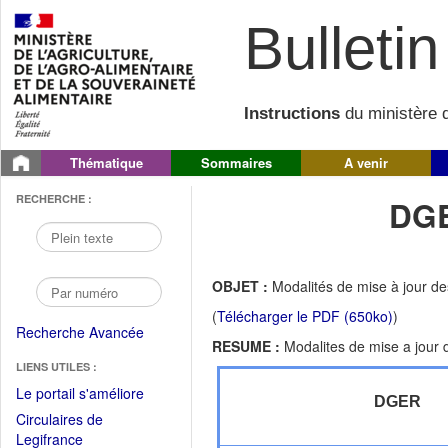
Bulletin 
Instructions
du ministère d
Thématique
Sommaires
A venir
RECHERCHE :
DGE
OBJET :
Modalités de mise à jour d
(
Télécharger le PDF (650ko)
)
Recherche Avancée
RESUME :
Modalites de mise a jour
LIENS UTILES :
(Fichier
Le portail s'améliore
DGER
PDF
Circulaires de
ouvrir
(Ouvrir
Legifrance