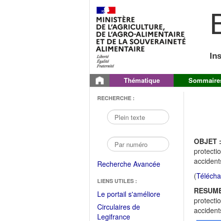
B
In
Thématique
Sommaire
RECHERCHE :
OBJET 
protecti
accident
Recherche Avancée
(
Télécha
LIENS UTILES :
RESUME
(Fichier
Le portail s'améliore
protecti
PDF
Circulaires de
accident
ouvrir
(Ouvrir
Legifrance