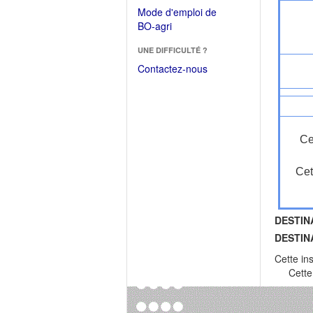
dans
dans
Mode d'emploi de
une
une
(Ouvrir
BO-agri
autre
nouvelle
dans
fenêtre)
fenêtre)
UNE DIFFICULTÉ ?
une
nouvelle
Contactez-nous
fenêtre)
Ce
Cet
DESTIN
DESTIN
Cette in
Cette