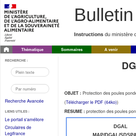
Bulletin 
Instructions
du ministère d
Thématique
Sommaires
A venir
RECHERCHE :
DG
OBJET :
Protection des poules pond
Recherche Avancée
(
Télécharger le PDF (64ko)
)
RESUME :
protection des poules po
LIENS UTILES :
(Fichier
Le portail s'améliore
PDF
DGAL
Circulaires de
ouvrir
(Ouvrir
Legifrance
MAP/DGAL/SDSP