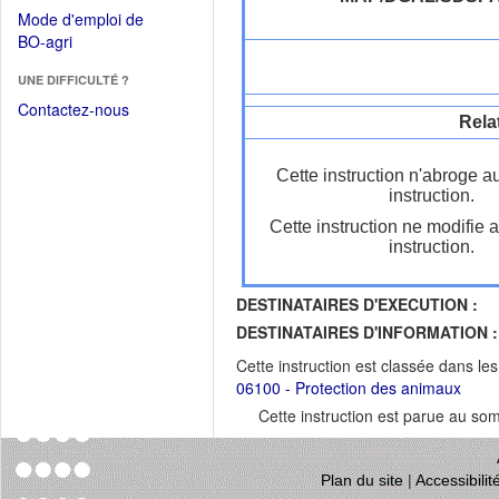
dans
dans
Mode d'emploi de
une
une
(Ouvrir
BO-agri
autre
nouvelle
dans
fenêtre)
fenêtre)
UNE DIFFICULTÉ ?
une
nouvelle
Contactez-nous
Rela
fenêtre)
Cette instruction n'abroge a
instruction.
Cette instruction ne modifie 
instruction.
DESTINATAIRES D'EXECUTION :
DESTINATAIRES D'INFORMATION :
Cette instruction est classée dans le
06100 - Protection des animaux
Cette instruction est parue au s
Plan du site
|
Accessibili