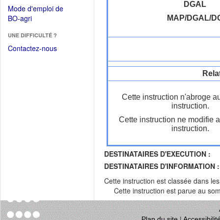
dans
dans
DGAL
Mode d'emploi de
une
une
(Ouvrir
BO-agri
MAP/DGAL/D
autre
nouvelle
dans
fenêtre)
fenêtre)
UNE DIFFICULTÉ ?
une
nouvelle
Contactez-nous
fenêtre)
Rela
Cette instruction n'abroge a
instruction.
Cette instruction ne modifie 
instruction.
DESTINATAIRES D'EXECUTION :
DESTINATAIRES D'INFORMATION :
Cette instruction est classée dans le
Cette instruction est parue au s
Plan du site
|
Accessibili