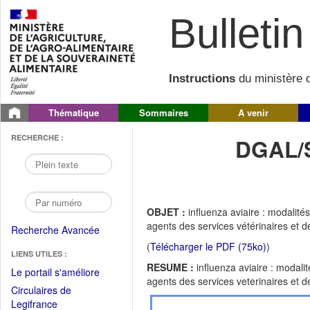
Bulletin 
Instructions
du ministère d
Thématique
Sommaires
A venir
RECHERCHE :
DGAL/
OBJET :
influenza aviaire : modalité
agents des services vétérinaires et de
Recherche Avancée
(
Télécharger le PDF (75ko)
)
LIENS UTILES :
RESUME :
influenza aviaire : modali
(Fichier
Le portail s'améliore
agents des services veterinaires et de
PDF
Circulaires de
ouvrir
(Ouvrir
Legifrance