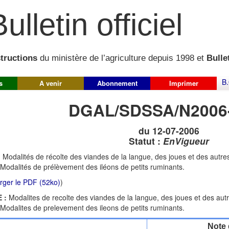
ulletin officiel
structions
du ministère de l’agriculture depuis 1998 et
Bullet
B.
s
A venir
Abonnement
Imprimer
DGAL/SDSSA/N2006
du 12-07-2006
Statut :
EnVigueur
:
Modalités de récolte des viandes de la langue, des joues et des autre
. Modalités de prélèvement des iléons de petits ruminants.
rger le PDF (52ko)
)
 :
Modalites de recolte des viandes de la langue, des joues et des aut
. Modalites de prelevement des ileons de petits ruminants.
Note 