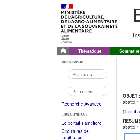
B
In
Thématique
Sommaire
RECHERCHE :
OBJET 
abattoir
Recherche Avancée
(
Télécha
LIENS UTILES :
RESUME
(Fichier
Le portail s'améliore
abattoir
PDF
Circulaires de
ouvrir
(Ouvrir
Legifrance