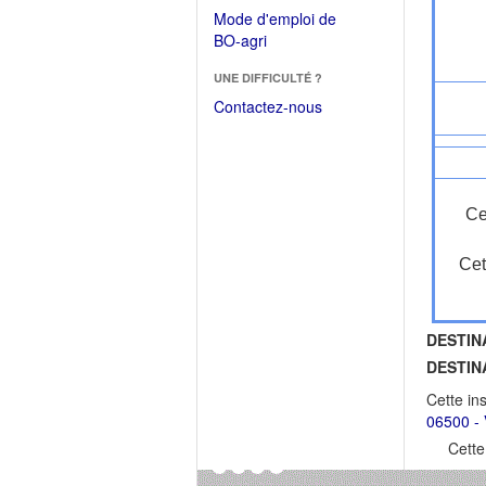
dans
dans
Mode d'emploi de
une
une
(Ouvrir
BO-agri
autre
nouvelle
dans
fenêtre)
fenêtre)
UNE DIFFICULTÉ ?
une
nouvelle
Contactez-nous
fenêtre)
Ce
Cet
DESTIN
DESTIN
Cette in
06500 -
Cette