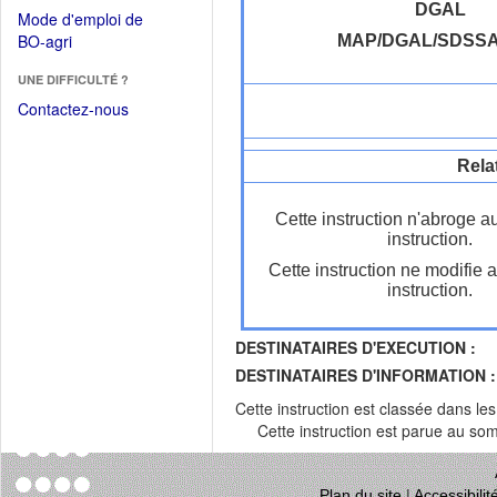
dans
dans
DGAL
Mode d'emploi de
une
une
(Ouvrir
BO-agri
MAP/DGAL/SDSS
autre
nouvelle
dans
fenêtre)
fenêtre)
UNE DIFFICULTÉ ?
une
nouvelle
Contactez-nous
fenêtre)
Rela
Cette instruction n'abroge a
instruction.
Cette instruction ne modifie 
instruction.
DESTINATAIRES D'EXECUTION :
DESTINATAIRES D'INFORMATION :
Cette instruction est classée dans le
Cette instruction est parue au s
Plan du site
|
Accessibili