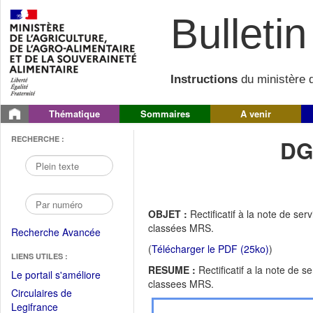
Bulletin 
Instructions
du ministère d
Thématique
Sommaires
A venir
RECHERCHE :
DG
OBJET :
Rectificatif à la note de se
classées MRS.
Recherche Avancée
(
Télécharger le PDF (25ko)
)
LIENS UTILES :
RESUME :
Rectificatif a la note de 
(Fichier
Le portail s'améliore
classees MRS.
PDF
Circulaires de
ouvrir
(Ouvrir
Legifrance