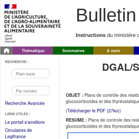
Bulletin 
Instructions
du ministère d
Thématique
Sommaires
A venir
RECHERCHE :
DGAL/S
OBJET :
Plans de contrôle des résid
glucocorticoïdes et des thyréostatiq
Recherche Avancée
(
Télécharger le PDF (27ko)
)
LIENS UTILES :
RESUME :
Plans de controle des res
(Fichier
Le portail s'améliore
glucocorticoides et des thyreostatiq
PDF
Circulaires de
ouvrir
(Ouvrir
Legifrance