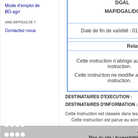
dans
dans
DGAL
Mode d'emploi de
une
une
(Ouvrir
BO-agri
MAP/DGAL/D
autre
nouvelle
dans
fenêtre)
fenêtre)
UNE DIFFICULTÉ ?
une
nouvelle
Contactez-nous
Date de fin de validité : 
fenêtre)
Rela
Cette instruction n'abroge a
instruction.
Cette instruction ne modifie 
instruction.
DESTINATAIRES D'EXECUTION :
DESTINATAIRES D'INFORMATION :
Cette instruction est classée dans le
Cette instruction est parue au s
Plan du site
|
Accessibili