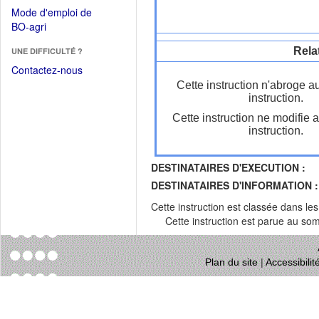
dans
dans
Mode d'emploi de
une
une
(Ouvrir
BO-agri
autre
nouvelle
dans
fenêtre)
fenêtre)
Rela
UNE DIFFICULTÉ ?
une
nouvelle
Contactez-nous
fenêtre)
Cette instruction n'abroge a
instruction.
Cette instruction ne modifie 
instruction.
DESTINATAIRES D'EXECUTION :
DESTINATAIRES D'INFORMATION :
Cette instruction est classée dans le
Cette instruction est parue au s
Plan du site
|
Accessibili