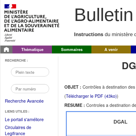
Bulletin 
Instructions
du ministère d
Thématique
Sommaires
A venir
RECHERCHE :
DG
OBJET :
Contrôles à destination des
(
Télécharger le PDF (43ko)
)
Recherche Avancée
RESUME :
Controles a destination d
LIENS UTILES :
(Fichier
Le portail s'améliore
DGAL
PDF
Circulaires de
ouvrir
(Ouvrir
Legifrance