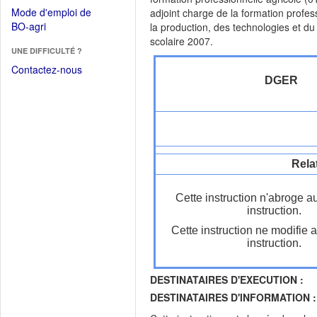
dans
dans
Mode d'emploi de
adjoint charge de la formation profes
une
une
(Ouvrir
BO-agri
la production, des technologies et d
autre
nouvelle
dans
scolaire 2007.
fenêtre)
fenêtre)
UNE DIFFICULTÉ ?
une
nouvelle
Contactez-nous
DGER
fenêtre)
Rela
Cette instruction n'abroge a
instruction.
Cette instruction ne modifie 
instruction.
DESTINATAIRES D'EXECUTION :
DESTINATAIRES D'INFORMATION :