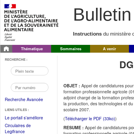
Bulletin 
Instructions
du ministère d
Thématique
Sommaires
A venir
RECHERCHE :
DG
OBJET :
Appel de candidatures pour 
formation professionnelle agricole (01)
adjoint chargé de la formation profes
Recherche Avancée
la production, des technologies et d
scolaire 2007.
LIENS UTILES :
(Fichier
Le portail s'améliore
(
Télécharger le PDF (33ko)
)
PDF
Circulaires de
RESUME :
Appel de candidatures pou
ouvrir
(Ouvrir
Legifrance
formation professionnelle agricole (01)