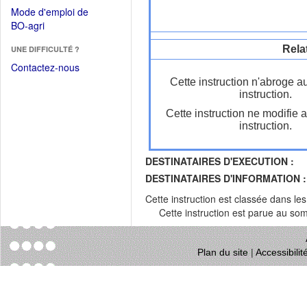
dans
dans
Mode d'emploi de
une
une
(Ouvrir
BO-agri
autre
nouvelle
dans
fenêtre)
fenêtre)
Rela
UNE DIFFICULTÉ ?
une
nouvelle
Contactez-nous
fenêtre)
Cette instruction n'abroge a
instruction.
Cette instruction ne modifie 
instruction.
DESTINATAIRES D'EXECUTION :
DESTINATAIRES D'INFORMATION :
Cette instruction est classée dans le
Cette instruction est parue au s
Plan du site
|
Accessibili