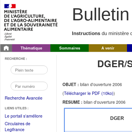
Bulletin 
Instructions
du ministère d
Thématique
Sommaires
A venir
RECHERCHE :
DGER/S
OBJET :
bilan d'ouverture 2006
(
Télécharger le PDF (10ko)
)
Recherche Avancée
RESUME :
bilan d'ouverture 2006
LIENS UTILES :
(Fichier
Le portail s'améliore
DGER
PDF
Circulaires de
ouvrir
(Ouvrir
Legifrance