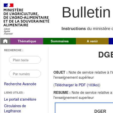
Bulletin 
Instructions
du ministère d
Thématique
Sommaires
A venir
RECHERCHE :
DGE
OBJET :
Note de service relative à 
l'enseignement supérieur
Recherche Avancée
(
Télécharger le PDF (103ko)
)
RESUME :
Note de service relative 
LIENS UTILES :
l'enseignement superieur
(Fichier
Le portail s'améliore
PDF
Circulaires de
ouvrir
(Ouvrir
Legifrance
DGER