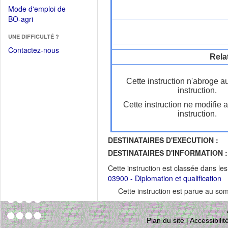
dans
dans
Mode d'emploi de
une
une
(Ouvrir
BO-agri
autre
nouvelle
dans
fenêtre)
fenêtre)
UNE DIFFICULTÉ ?
une
nouvelle
Contactez-nous
Rela
fenêtre)
Cette instruction n'abroge a
instruction.
Cette instruction ne modifie 
instruction.
DESTINATAIRES D'EXECUTION :
DESTINATAIRES D'INFORMATION :
Cette instruction est classée dans le
03900 - Diplomation et qualification
Cette instruction est parue au s
Plan du site
|
Accessibili