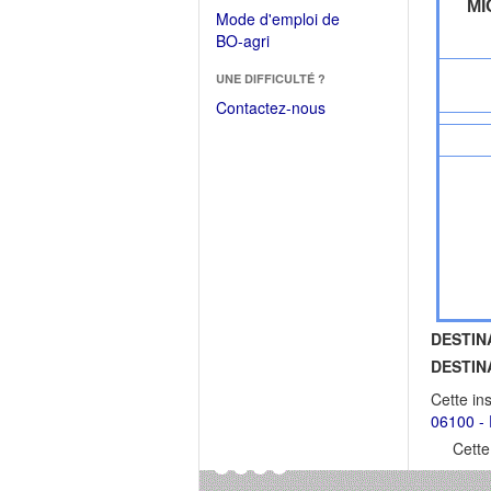
dans
MI
dans
Mode d'emploi de
une
une
(Ouvrir
BO-agri
autre
nouvelle
dans
fenêtre)
fenêtre)
UNE DIFFICULTÉ ?
une
nouvelle
Contactez-nous
fenêtre)
DESTIN
DESTIN
Cette in
06100 - 
Cette