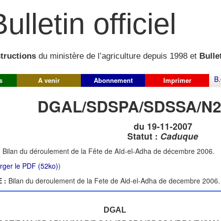
ulletin officiel
structions
du ministère de l’agriculture depuis 1998 et
Bullet
B.
s
A venir
Abonnement
Imprimer
DGAL/SDSPA/SDSSA/N2
du 19-11-2007
Statut :
Caduque
:
Bilan du déroulement de la Fête de Aïd-el-Adha de décembre 2006.
rger le PDF (52ko)
)
 :
Bilan du deroulement de la Fete de Aid-el-Adha de decembre 2006.
DGAL