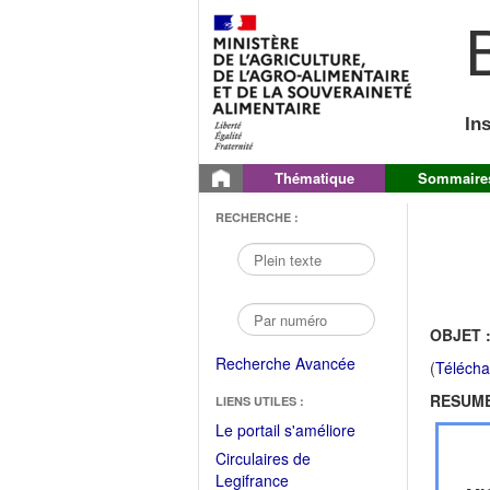
B
In
Thématique
Sommaire
RECHERCHE :
OBJET 
Recherche Avancée
(
Télécha
RESUME
LIENS UTILES :
(Fichier
Le portail s'améliore
PDF
Circulaires de
ouvrir
(Ouvrir
Legifrance