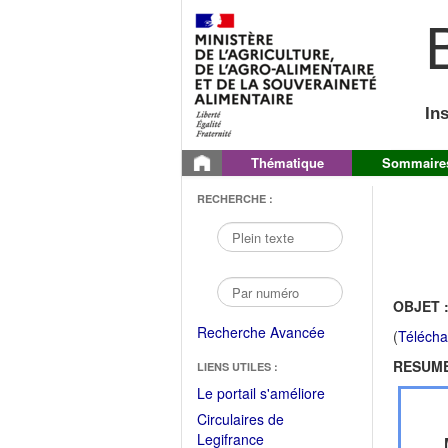
B
In
Thématique
Sommaire
RECHERCHE :
OBJET 
Recherche Avancée
(
Télécha
RESUME
LIENS UTILES :
(Fichier
Le portail s'améliore
PDF
Circulaires de
ouvrir
(Ouvrir
Legifrance