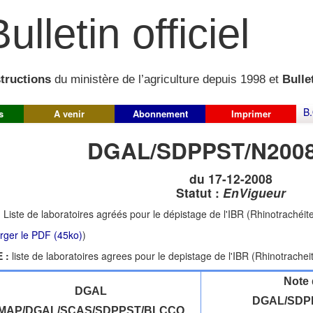
ulletin officiel
structions
du ministère de l’agriculture depuis 1998 et
Bullet
B.
s
A venir
Abonnement
Imprimer
DGAL/SDPPST/N2008
du 17-12-2008
Statut :
EnVigueur
:
Liste de laboratoires agréés pour le dépistage de l'IBR (Rhinotrachéite 
rger le PDF (45ko)
)
 :
liste de laboratoires agrees pour le depistage de l'IBR (Rhinotracheit
Note 
DGAL
DGAL/SDPP
MAP/DGAL/SCAS/SDPPST/BLCCO