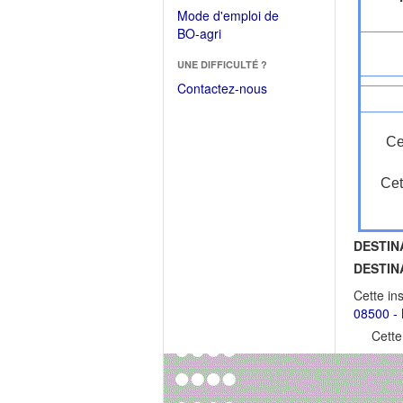
dans
dans
Mode d'emploi de
une
une
(Ouvrir
BO-agri
autre
nouvelle
dans
fenêtre)
fenêtre)
UNE DIFFICULTÉ ?
une
nouvelle
Contactez-nous
fenêtre)
Ce
Cet
DESTIN
DESTIN
Cette in
08500 - 
Cette