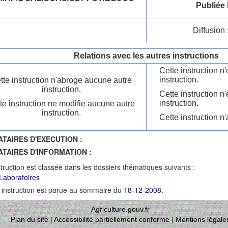
Publiée 
Diffusion 
Relations avec les autres instructions
Cette instruction 
instruction.
tte instruction n'abroge aucune autre
instruction.
Cette instruction n
instruction.
te instruction ne modifie aucune autre
instruction.
Cette instruction n'
ATAIRES D'EXECUTION :
ATAIRES D'INFORMATION :
struction est classée dans les dossiers thématiques suivants :
Laboratoires
 instruction est parue au sommaire du
18-12-2008
.
Agriculture.gouv.fr
Plan du site
|
Accessibilité partiellement conforme
|
Mentions légale