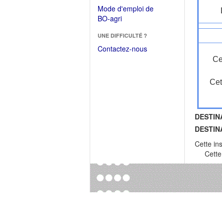
dans
dans
Mode d'emploi de
une
une
(Ouvrir
BO-agri
autre
nouvelle
dans
fenêtre)
fenêtre)
UNE DIFFICULTÉ ?
une
nouvelle
Contactez-nous
fenêtre)
Ce
Cet
DESTIN
DESTIN
Cette in
Cette