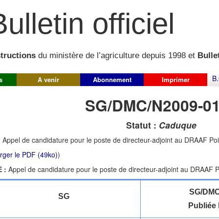
ulletin officiel
structions
du ministère de l’agriculture depuis 1998 et
Bullet
B.
s
A venir
Abonnement
Imprimer
SG/DMC/N2009-0
Statut :
Caduque
:
Appel de candidature pour le poste de directeur-adjoint au DRAAF Po
rger le PDF (49ko)
)
 :
Appel de candidature pour le poste de directeur-adjoint au DRAAF 
SG/DMC
SG
Publiée 