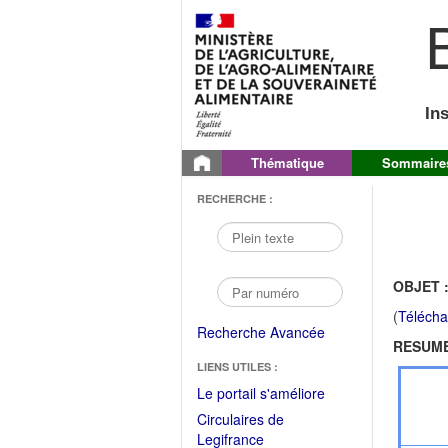
B
In
Thématique
Sommaire
RECHERCHE :
OBJET 
(
Télécha
Recherche Avancée
RESUME
LIENS UTILES :
(Fichier
Le portail s'améliore
PDF
Circulaires de
ouvrir
(Ouvrir
Legifrance