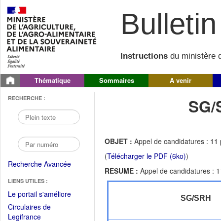
Bulletin 
Instructions
du ministère d
Thématique
Sommaires
A venir
RECHERCHE :
SG/
OBJET :
Appel de candidatures : 11
(
Télécharger le PDF (6ko)
)
Recherche Avancée
RESUME :
Appel de candidatures : 
LIENS UTILES :
(Fichier
Le portail s'améliore
SG/SRH
PDF
Circulaires de
ouvrir
(Ouvrir
Legifrance