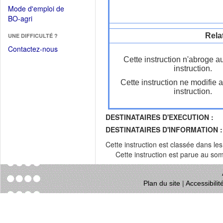
dans
dans
Mode d'emploi de
une
une
(Ouvrir
BO-agri
autre
nouvelle
dans
fenêtre)
fenêtre)
Rela
UNE DIFFICULTÉ ?
une
nouvelle
Contactez-nous
fenêtre)
Cette instruction n'abroge a
instruction.
Cette instruction ne modifie 
instruction.
DESTINATAIRES D'EXECUTION :
DESTINATAIRES D'INFORMATION :
Cette instruction est classée dans le
Cette instruction est parue au s
Plan du site
|
Accessibili