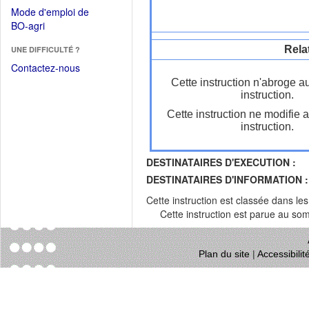
dans
dans
Mode d'emploi de
une
une
(Ouvrir
BO-agri
autre
nouvelle
dans
fenêtre)
fenêtre)
Rela
UNE DIFFICULTÉ ?
une
nouvelle
Contactez-nous
fenêtre)
Cette instruction n'abroge a
instruction.
Cette instruction ne modifie 
instruction.
DESTINATAIRES D'EXECUTION :
DESTINATAIRES D'INFORMATION :
Cette instruction est classée dans le
Cette instruction est parue au s
Plan du site
|
Accessibili