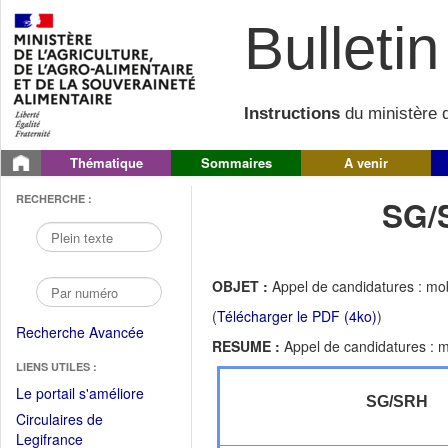
Bulletin 
Instructions
du ministère d
Thématique
Sommaires
A venir
RECHERCHE :
SG/
OBJET :
Appel de candidatures : mob
(
Télécharger le PDF (4ko)
)
Recherche Avancée
RESUME :
Appel de candidatures : m
LIENS UTILES :
(Fichier
Le portail s'améliore
SG/SRH
PDF
Circulaires de
ouvrir
(Ouvrir
Legifrance