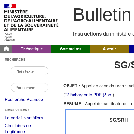
Bulletin 
Instructions
du ministère d
Thématique
Sommaires
A venir
RECHERCHE :
SG/
OBJET :
Appel de candidatures : mob
(
Télécharger le PDF (5ko)
)
Recherche Avancée
RESUME :
Appel de candidatures : m
LIENS UTILES :
(Fichier
Le portail s'améliore
SG/SRH
PDF
Circulaires de
ouvrir
(Ouvrir
Legifrance