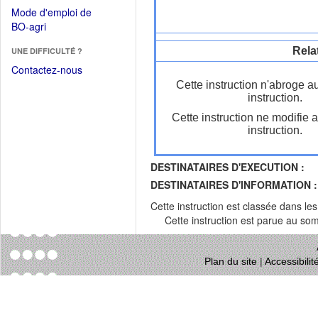
dans
dans
Mode d'emploi de
une
une
(Ouvrir
BO-agri
autre
nouvelle
dans
fenêtre)
fenêtre)
Rela
UNE DIFFICULTÉ ?
une
nouvelle
Contactez-nous
fenêtre)
Cette instruction n'abroge a
instruction.
Cette instruction ne modifie 
instruction.
DESTINATAIRES D'EXECUTION :
DESTINATAIRES D'INFORMATION :
Cette instruction est classée dans le
Cette instruction est parue au s
Plan du site
|
Accessibili