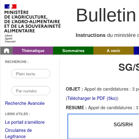
Bulletin 
Instructions
du ministère d
Thématique
Sommaires
A venir
RECHERCHE :
SG/
OBJET :
Appel de candidatures : 3 
(
Télécharger le PDF (5ko)
)
Recherche Avancée
RESUME :
Appel de candidatures : 3
LIENS UTILES :
(Fichier
Le portail s'améliore
SG/SRH
PDF
Circulaires de
ouvrir
(Ouvrir
Legifrance