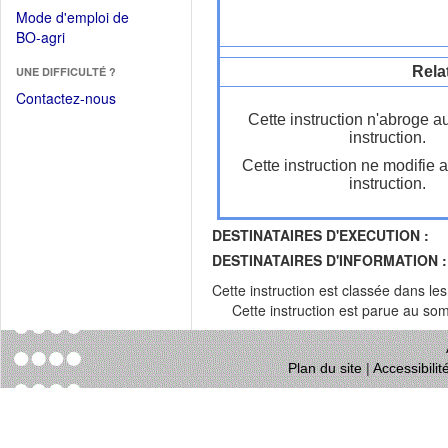
dans
dans
Mode d'emploi de
une
une
(Ouvrir
BO-agri
autre
nouvelle
dans
fenêtre)
fenêtre)
Rela
UNE DIFFICULTÉ ?
une
nouvelle
Contactez-nous
fenêtre)
Cette instruction n'abroge a
instruction.
Cette instruction ne modifie 
instruction.
DESTINATAIRES D'EXECUTION :
DESTINATAIRES D'INFORMATION :
Cette instruction est classée dans le
Cette instruction est parue au s
Plan du site
|
Accessibili