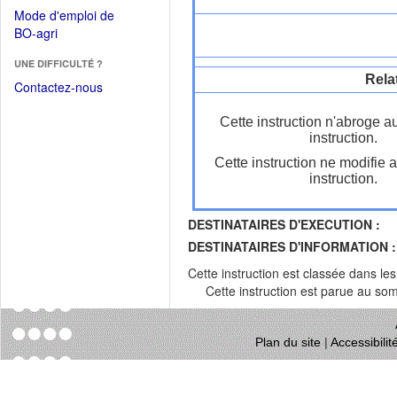
dans
dans
Mode d'emploi de
une
une
(Ouvrir
BO-agri
autre
nouvelle
dans
fenêtre)
fenêtre)
UNE DIFFICULTÉ ?
une
Rela
nouvelle
Contactez-nous
fenêtre)
Cette instruction n'abroge a
instruction.
Cette instruction ne modifie 
instruction.
DESTINATAIRES D'EXECUTION :
DESTINATAIRES D'INFORMATION :
Cette instruction est classée dans le
Cette instruction est parue au s
Plan du site
|
Accessibili