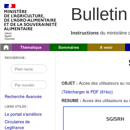
Bulletin 
Instructions
du ministère d
Thématique
Sommaires
A venir
RECHERCHE :
OBJET :
Accès des utilisateurs au 
(
Télécharger le PDF (81ko)
)
Recherche Avancée
RESUME :
Acces des utilisateurs a
LIENS UTILES :
(Fichier
Le portail s'améliore
PDF
SG/SRH
Circulaires de
ouvrir
(Ouvrir
Legifrance