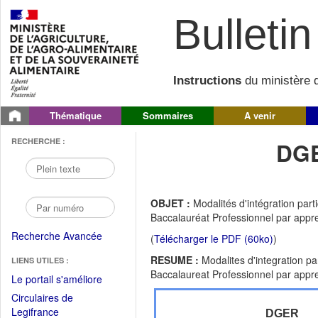
Bulletin 
Instructions
du ministère d
Thématique
Sommaires
A venir
RECHERCHE :
DGE
OBJET :
Modalités d'intégration par
Baccalauréat Professionnel par appr
Recherche Avancée
(
Télécharger le PDF (60ko)
)
RESUME :
Modalites d'integration p
LIENS UTILES :
Baccalaureat Professionnel par appr
(Fichier
Le portail s'améliore
PDF
Circulaires de
ouvrir
(Ouvrir
Legifrance
DGER