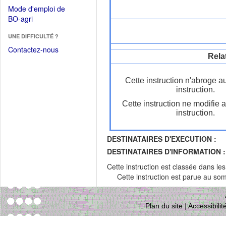
dans
dans
Mode d'emploi de
une
une
(Ouvrir
BO-agri
autre
nouvelle
dans
fenêtre)
fenêtre)
UNE DIFFICULTÉ ?
une
nouvelle
Contactez-nous
Rela
fenêtre)
Cette instruction n'abroge a
instruction.
Cette instruction ne modifie 
instruction.
DESTINATAIRES D'EXECUTION :
DESTINATAIRES D'INFORMATION :
Cette instruction est classée dans le
Cette instruction est parue au s
Plan du site
|
Accessibili