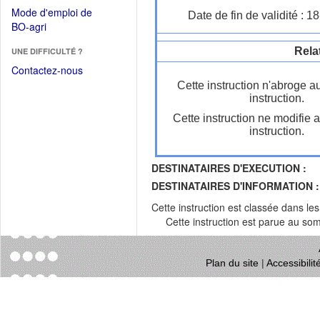
dans
dans
Mode d'emploi de
Date de fin de validité : 
une
une
(Ouvrir
BO-agri
autre
nouvelle
dans
fenêtre)
fenêtre)
Rela
UNE DIFFICULTÉ ?
une
nouvelle
Contactez-nous
fenêtre)
Cette instruction n'abroge a
instruction.
Cette instruction ne modifie 
instruction.
DESTINATAIRES D'EXECUTION :
DESTINATAIRES D'INFORMATION :
Cette instruction est classée dans le
Cette instruction est parue au s
Plan du site
|
Accessibili