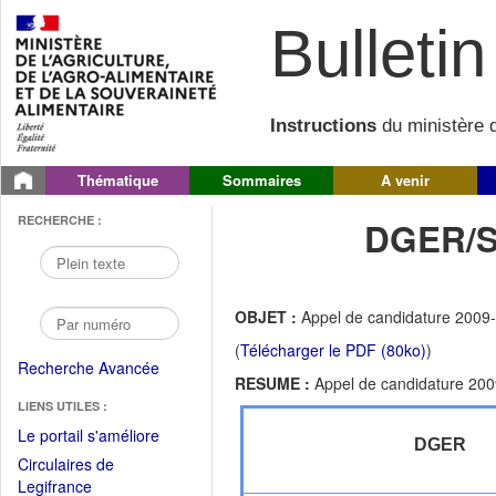
Bulletin 
Instructions
du ministère d
Thématique
Sommaires
A venir
RECHERCHE :
DGER/S
OBJET :
Appel de candidature 2009-2
(
Télécharger le PDF (80ko)
)
Recherche Avancée
RESUME :
Appel de candidature 2009
LIENS UTILES :
(Fichier
Le portail s'améliore
DGER
PDF
Circulaires de
ouvrir
(Ouvrir
Legifrance