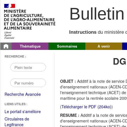
Bulletin 
Instructions
du ministère d
Thématique
Sommaires
A venir
RECHERCHE :
DG
OBJET :
Additif à la note de servi
d'enseignement nationaux (ACEN-CDI
l'enseignement technique (ACET) de l
Recherche Avancée
maritime pour la rentrée scolaire 200
LIENS UTILES :
(
Télécharger le PDF (204ko)
)
(Fichier
Le portail s'améliore
RESUME :
Additif a la note de ser
PDF
Circulaires de
d'enseignement nationaux (ACEN-CDI
ouvrir
(Ouvrir
Legifrance
l'enseignement technique (ACET) de l