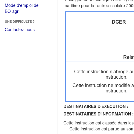
dans
dans
Mode d'emploi de
maritime pour la rentree scolaire 200
une
une
(Ouvrir
BO-agri
autre
nouvelle
dans
fenêtre)
fenêtre)
UNE DIFFICULTÉ ?
DGER
une
nouvelle
Contactez-nous
fenêtre)
Rela
Cette instruction n'abroge a
instruction.
Cette instruction ne modifie 
instruction.
DESTINATAIRES D'EXECUTION :
DESTINATAIRES D'INFORMATION :
Cette instruction est classée dans le
Cette instruction est parue au s