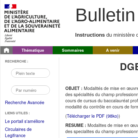
Bulletin 
Instructions
du ministère d
Thématique
Sommaires
A venir
RECHERCHE :
DGE
OBJET :
Modalités de mise en œuvre
des spécialités du champ profession
cours de cursus du baccalauréat prof
Recherche Avancée
modalité du contrôle en cours de for
LIENS UTILES :
(
Télécharger le PDF (98ko)
)
(Fichier
Le portail s'améliore
RESUME :
Modalites de mise en œuvr
PDF
Circulaires de
des specialites du champ professionn
ouvrir
(Ouvrir
Legifrance