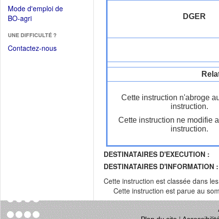
dans
dans
Mode d'emploi de
une
une
DGER
(Ouvrir
BO-agri
autre
nouvelle
dans
fenêtre)
fenêtre)
UNE DIFFICULTÉ ?
une
nouvelle
Contactez-nous
fenêtre)
Rela
Cette instruction n'abroge a
instruction.
Cette instruction ne modifie 
instruction.
DESTINATAIRES D'EXECUTION :
DESTINATAIRES D'INFORMATION :
Cette instruction est classée dans le
Cette instruction est parue au s