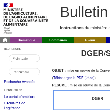
Bulletin 
Instructions
du ministère d
Thématique
Sommaires
A venir
RECHERCHE :
DGER/S
OBJET :
mise en œuvre de la Conventi
(
Télécharger le PDF (28ko)
)
Recherche Avancée
RESUME :
mise en œuvre de la Conven
LIENS UTILES :
(Fichier
Le portail s'améliore
DGER
PDF
Circulaires de
ouvrir
(Ouvrir
Legifrance