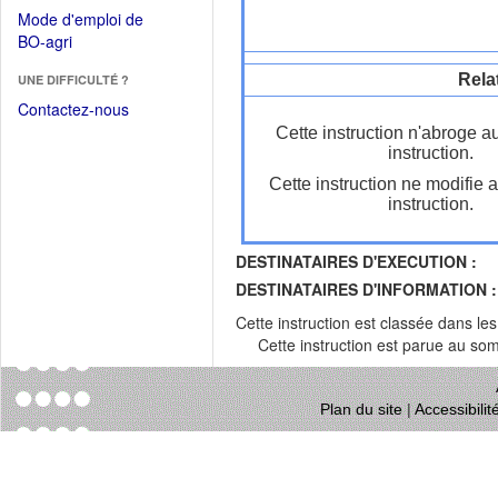
dans
dans
Mode d'emploi de
une
une
(Ouvrir
BO-agri
autre
nouvelle
dans
fenêtre)
fenêtre)
Rela
UNE DIFFICULTÉ ?
une
nouvelle
Contactez-nous
fenêtre)
Cette instruction n'abroge a
instruction.
Cette instruction ne modifie 
instruction.
DESTINATAIRES D'EXECUTION :
DESTINATAIRES D'INFORMATION :
Cette instruction est classée dans le
Cette instruction est parue au s
Plan du site
|
Accessibili