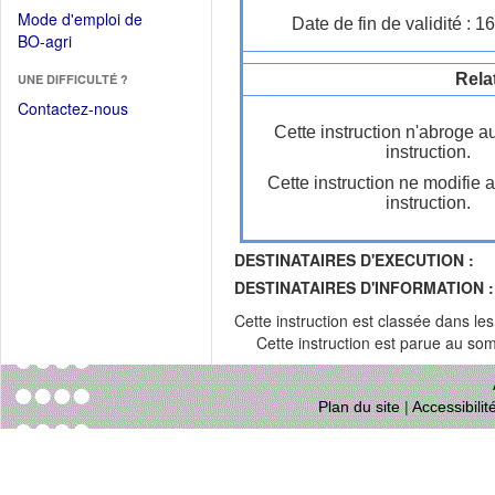
dans
dans
Mode d'emploi de
Date de fin de validité : 
une
une
(Ouvrir
BO-agri
autre
nouvelle
dans
fenêtre)
fenêtre)
Rela
UNE DIFFICULTÉ ?
une
nouvelle
Contactez-nous
fenêtre)
Cette instruction n'abroge a
instruction.
Cette instruction ne modifie 
instruction.
DESTINATAIRES D'EXECUTION :
DESTINATAIRES D'INFORMATION :
Cette instruction est classée dans le
Cette instruction est parue au s
Plan du site
|
Accessibili