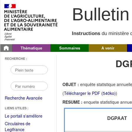
Bulletin 
Instructions
du ministère d
Thématique
Sommaires
A venir
RECHERCHE :
DGP
OBJET :
enquête statistique annuelle
(
Télécharger le PDF (540ko)
)
Recherche Avancée
RESUME :
enquete statistique annuel
LIENS UTILES :
(Fichier
Le portail s'améliore
DGPAAT
PDF
Circulaires de
ouvrir
(Ouvrir
Legifrance