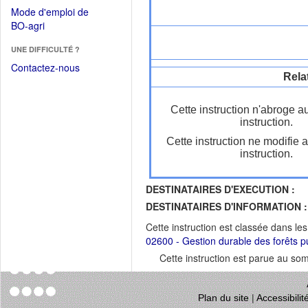
dans
dans
Mode d'emploi de
une
une
(Ouvrir
BO-agri
autre
nouvelle
dans
fenêtre)
fenêtre)
UNE DIFFICULTÉ ?
une
nouvelle
Contactez-nous
Rela
fenêtre)
Cette instruction n'abroge a
instruction.
Cette instruction ne modifie 
instruction.
DESTINATAIRES D'EXECUTION :
DESTINATAIRES D'INFORMATION :
Cette instruction est classée dans le
02600 - Gestion durable des forêts p
Cette instruction est parue au s
Plan du site
|
Accessibili