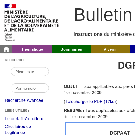
Bulletin 
Instructions
du ministère d
Thématique
Sommaires
A venir
RECHERCHE :
DGP
OBJET :
Taux applicables aux prêts b
1er novembre 2009
Recherche Avancée
(
Télécharger le PDF (17ko)
)
RESUME :
Taux applicables aux prets
LIENS UTILES :
du 1er novembre 2009
(Fichier
Le portail s'améliore
PDF
Circulaires de
ouvrir
(Ouvrir
Legifrance
DGPAAT