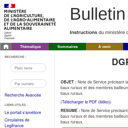
Bulletin 
Instructions
du ministère d
Thématique
Sommaires
A venir
RECHERCHE :
DGP
OBJET :
Note de Service précisant l
baux ruraux et des membres bailleur
baux ruraux.
Recherche Avancée
(
Télécharger le PDF (66ko)
)
LIENS UTILES :
RESUME :
Note de Service precisant
(Fichier
Le portail s'améliore
baux ruraux et des membres bailleur
PDF
Circulaires de
baux ruraux.
ouvrir
(Ouvrir
Legifrance