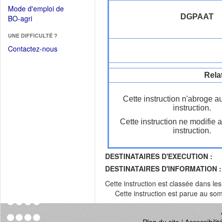
dans
dans
Mode d'emploi de
une
une
DGPAAT
(Ouvrir
BO-agri
autre
nouvelle
dans
fenêtre)
fenêtre)
UNE DIFFICULTÉ ?
une
nouvelle
Contactez-nous
fenêtre)
Rela
Cette instruction n'abroge a
instruction.
Cette instruction ne modifie 
instruction.
DESTINATAIRES D'EXECUTION :
DESTINATAIRES D'INFORMATION :
Cette instruction est classée dans le
Cette instruction est parue au s