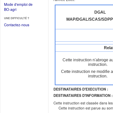
dans
dans
Mode d'emploi de
une
une
(Ouvrir
BO-agri
autre
nouvelle
DGAL
dans
fenêtre)
fenêtre)
UNE DIFFICULTÉ ?
une
MAP/DGAL/SCAS/SDP
nouvelle
Contactez-nous
fenêtre)
Rela
Cette instruction n'abroge a
instruction.
Cette instruction ne modifie 
instruction.
DESTINATAIRES D'EXECUTION :
DESTINATAIRES D'INFORMATION :
Cette instruction est classée dans le
Cette instruction est parue au s