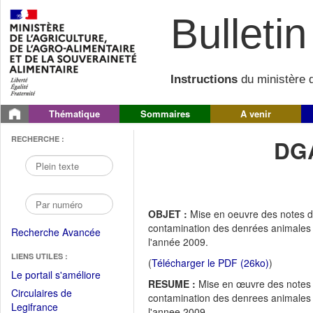
Bulletin 
Instructions
du ministère d
Thématique
Sommaires
A venir
RECHERCHE :
DGA
OBJET :
Mise en oeuvre des notes de
contamination des denrées animales et
Recherche Avancée
l'année 2009.
LIENS UTILES :
(
Télécharger le PDF (26ko)
)
(Fichier
Le portail s'améliore
RESUME :
Mise en œuvre des notes d
PDF
Circulaires de
contamination des denrees animales et
ouvrir
(Ouvrir
Legifrance
l'annee 2009.