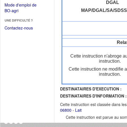
dans
dans
DGAL
Mode d'emploi de
une
une
(Ouvrir
BO-agri
MAP/DGAL/SA/SDSS
autre
nouvelle
dans
fenêtre)
fenêtre)
UNE DIFFICULTÉ ?
une
nouvelle
Contactez-nous
fenêtre)
Rela
Cette instruction n'abroge a
instruction.
Cette instruction ne modifie 
instruction.
DESTINATAIRES D'EXECUTION :
DESTINATAIRES D'INFORMATION :
Cette instruction est classée dans le
06800 - Lait
Cette instruction est parue au s