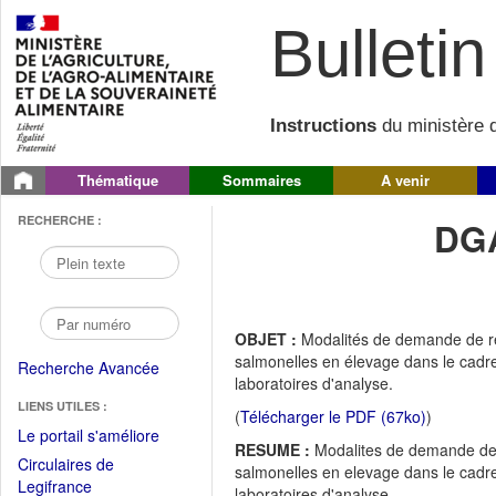
Bulletin 
Instructions
du ministère d
Thématique
Sommaires
A venir
RECHERCHE :
DGA
OBJET :
Modalités de demande de re
salmonelles en élevage dans le cadr
Recherche Avancée
laboratoires d'analyse.
LIENS UTILES :
(
Télécharger le PDF (67ko)
)
(Fichier
Le portail s'améliore
RESUME :
Modalites de demande de r
PDF
Circulaires de
salmonelles en elevage dans le cadr
ouvrir
(Ouvrir
Legifrance
laboratoires d'analyse.