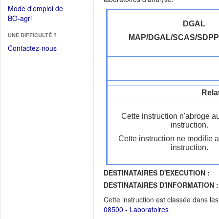
dans
dans
Mode d'emploi de
une
une
(Ouvrir
BO-agri
autre
nouvelle
DGAL
dans
fenêtre)
fenêtre)
UNE DIFFICULTÉ ?
une
MAP/DGAL/SCAS/SDP
nouvelle
Contactez-nous
fenêtre)
Rela
Cette instruction n'abroge a
instruction.
Cette instruction ne modifie 
instruction.
DESTINATAIRES D'EXECUTION :
DESTINATAIRES D'INFORMATION :
Cette instruction est classée dans le
08500 - Laboratoires