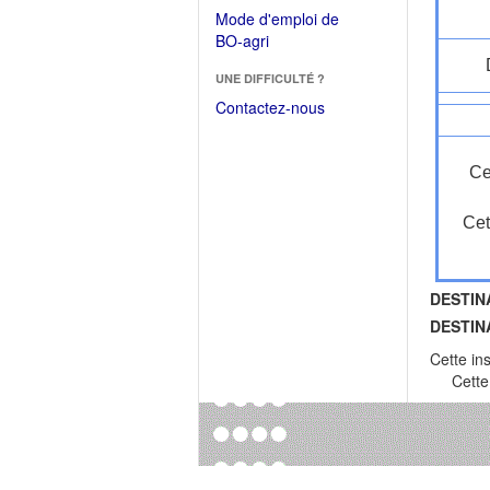
dans
dans
Mode d'emploi de
une
une
(Ouvrir
BO-agri
autre
nouvelle
dans
fenêtre)
fenêtre)
UNE DIFFICULTÉ ?
une
nouvelle
Contactez-nous
fenêtre)
Ce
Cet
DESTIN
DESTIN
Cette in
Cette