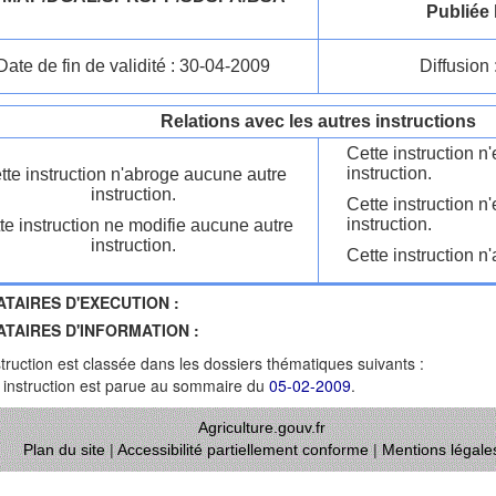
Publiée 
Date de fin de validité : 30-04-2009
Diffusion 
Relations avec les autres instructions
Cette instruction 
instruction.
tte instruction n'abroge aucune autre
instruction.
Cette instruction n
instruction.
te instruction ne modifie aucune autre
instruction.
Cette instruction n'
ATAIRES D'EXECUTION :
ATAIRES D'INFORMATION :
struction est classée dans les dossiers thématiques suivants :
 instruction est parue au sommaire du
05-02-2009
.
Agriculture.gouv.fr
Plan du site
|
Accessibilité partiellement conforme
|
Mentions légale