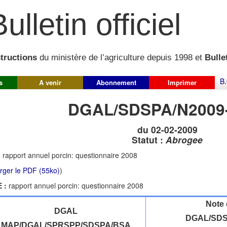
ulletin officiel
structions
du ministère de l’agriculture depuis 1998 et
Bullet
B.
s
A venir
Abonnement
Imprimer
DGAL/SDSPA/N2009
du 02-02-2009
Statut :
Abrogee
:
rapport annuel porcin: questionnaire 2008
rger le PDF (55ko)
)
 :
rapport annuel porcin: questionnaire 2008
Note 
DGAL
DGAL/SDS
MAP/DGAL/SPRSPP/SDSPA/BSA