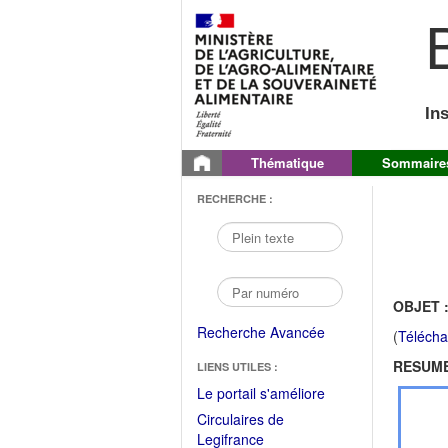
B
In
Thématique
Sommaire
RECHERCHE :
OBJET 
Recherche Avancée
(
Télécha
RESUME
LIENS UTILES :
(Fichier
Le portail s'améliore
PDF
Circulaires de
ouvrir
(Ouvrir
Legifrance