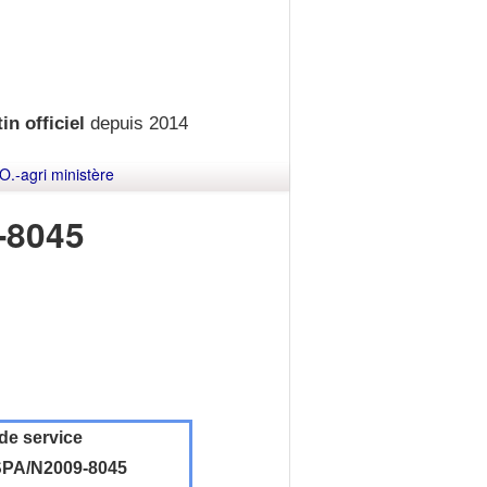
in officiel
depuis 2014
O.-agri ministère
-8045
de service
PA/N2009-8045