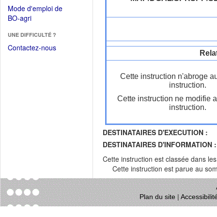
dans
dans
Mode d'emploi de
une
une
(Ouvrir
BO-agri
autre
nouvelle
dans
fenêtre)
fenêtre)
UNE DIFFICULTÉ ?
une
nouvelle
Contactez-nous
Rela
fenêtre)
Cette instruction n'abroge a
instruction.
Cette instruction ne modifie 
instruction.
DESTINATAIRES D'EXECUTION :
DESTINATAIRES D'INFORMATION :
Cette instruction est classée dans le
Cette instruction est parue au s
Plan du site
|
Accessibili