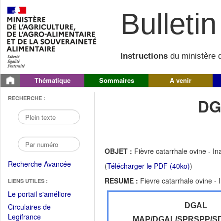
Bulletin 
Instructions
du ministère d
Thématique
Sommaires
A venir
RECHERCHE :
DG
OBJET :
Fièvre catarrhale ovine - Ina
Recherche Avancée
(
Télécharger le PDF (40ko)
)
RESUME :
Fievre catarrhale ovine - I
LIENS UTILES :
(Fichier
Le portail s'améliore
PDF
DGAL
Circulaires de
ouvrir
(Ouvrir
Legifrance
MAP/DGAL/SPRSPP/S