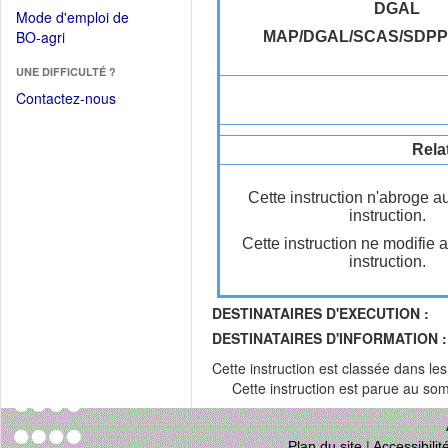
dans
dans
DGAL
Mode d'emploi de
une
une
(Ouvrir
BO-agri
MAP/DGAL/SCAS/SDP
autre
nouvelle
dans
fenêtre)
fenêtre)
UNE DIFFICULTÉ ?
une
nouvelle
Contactez-nous
fenêtre)
Rela
Cette instruction n'abroge a
instruction.
Cette instruction ne modifie 
instruction.
DESTINATAIRES D'EXECUTION :
DESTINATAIRES D'INFORMATION :
Cette instruction est classée dans le
Cette instruction est parue au s
Plan du site
|
Accessibili