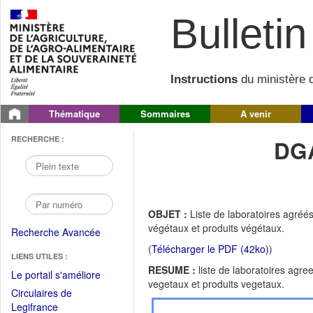
Bulletin 
Instructions
du ministère d
Thématique
Sommaires
A venir
RECHERCHE :
DGA
OBJET :
Liste de laboratoires agréé
végétaux et produits végétaux.
Recherche Avancée
(
Télécharger le PDF (42ko)
)
LIENS UTILES :
RESUME :
liste de laboratoires agr
(Fichier
Le portail s'améliore
vegetaux et produits vegetaux.
PDF
Circulaires de
ouvrir
(Ouvrir
Legifrance