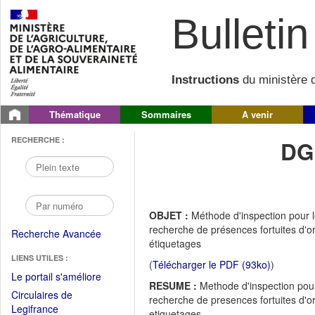
Bulletin 
Instructions
du ministère d
Thématique
Sommaires
A venir
RECHERCHE :
DG
OBJET :
Méthode d'inspection pour 
recherche de présences fortuites d'o
Recherche Avancée
étiquetages
LIENS UTILES :
(
Télécharger le PDF (93ko)
)
(Fichier
Le portail s'améliore
RESUME :
Methode d'inspection pou
PDF
Circulaires de
recherche de presences fortuites d'o
ouvrir
(Ouvrir
Legifrance
etiquetages