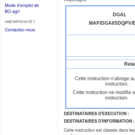
dans
dans
Mode d'emploi de
une
une
(Ouvrir
BO-agri
autre
nouvelle
DGAL
dans
fenêtre)
fenêtre)
UNE DIFFICULTÉ ?
une
MAP/DGAl/SDQPV/
nouvelle
Contactez-nous
fenêtre)
Rela
Cette instruction n'abroge a
instruction.
Cette instruction ne modifie 
instruction.
DESTINATAIRES D'EXECUTION :
DESTINATAIRES D'INFORMATION :
Cette instruction est classée dans le