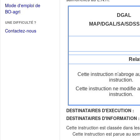
dans
dans
Mode d'emploi de
une
une
(Ouvrir
BO-agri
autre
nouvelle
DGAL
dans
fenêtre)
fenêtre)
UNE DIFFICULTÉ ?
une
MAP/DGAL/SA/SDS
nouvelle
Contactez-nous
fenêtre)
Rela
Cette instruction n'abroge a
instruction.
Cette instruction ne modifie 
instruction.
DESTINATAIRES D'EXECUTION :
DESTINATAIRES D'INFORMATION :
Cette instruction est classée dans le
Cette instruction est parue au s