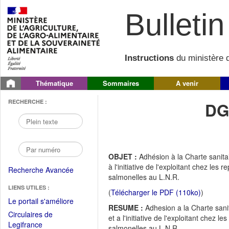
Bulletin 
Instructions
du ministère d
Thématique
Sommaires
A venir
RECHERCHE :
DG
OBJET :
Adhésion à la Charte sanita
à l'initiative de l'exploitant chez l
Recherche Avancée
salmonelles au L.N.R.
LIENS UTILES :
(
Télécharger le PDF (110ko)
)
(Fichier
Le portail s'améliore
RESUME :
Adhesion a la Charte sani
PDF
Circulaires de
et a l'initiative de l'exploitant che
ouvrir
(Ouvrir
Legifrance
salmonelles au L.N.R.