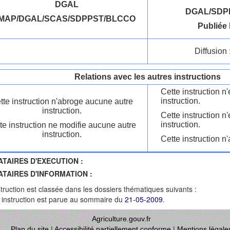
DGAL
DGAL/SDPP
MAP/DGAL/SCAS/SDPPST/BLCCO
Publiée 
Diffusion 
Relations avec les autres instructions
Cette instruction 
instruction.
tte instruction n'abroge aucune autre
instruction.
Cette instruction n
instruction.
te instruction ne modifie aucune autre
instruction.
Cette instruction n'
ATAIRES D'EXECUTION :
ATAIRES D'INFORMATION :
struction est classée dans les dossiers thématiques suivants :
 instruction est parue au sommaire du
21-05-2009
.
Agriculture.gouv.fr
Plan du site
|
Accessibilité partiellement conforme
|
Mentions légale