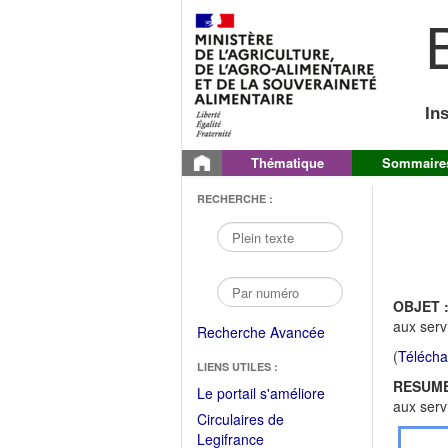
B
In
Thématique
Sommaire
RECHERCHE :
OBJET 
aux serv
Recherche Avancée
(
Télécha
LIENS UTILES :
RESUME
(Fichier
Le portail s'améliore
aux serv
PDF
Circulaires de
ouvrir
(Ouvrir
Legifrance