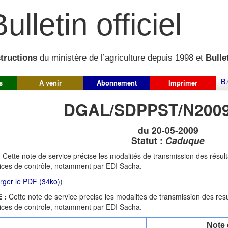
ulletin officiel
structions
du ministère de l’agriculture depuis 1998 et
Bullet
B.
s
A venir
Abonnement
Imprimer
DGAL/SDPPST/N2009
du 20-05-2009
Statut :
Caduque
:
Cette note de service précise les modalités de transmission des résul
ices de contrôle, notamment par EDI Sacha.
rger le PDF (34ko)
)
 :
Cette note de service precise les modalites de transmission des res
ices de controle, notamment par EDI Sacha.
Note 