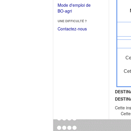
dans
dans
Mode d'emploi de
une
une
(Ouvrir
BO-agri
autre
nouvelle
dans
fenêtre)
fenêtre)
UNE DIFFICULTÉ ?
une
nouvelle
Contactez-nous
fenêtre)
Ce
Cet
DESTIN
DESTIN
Cette in
Cette