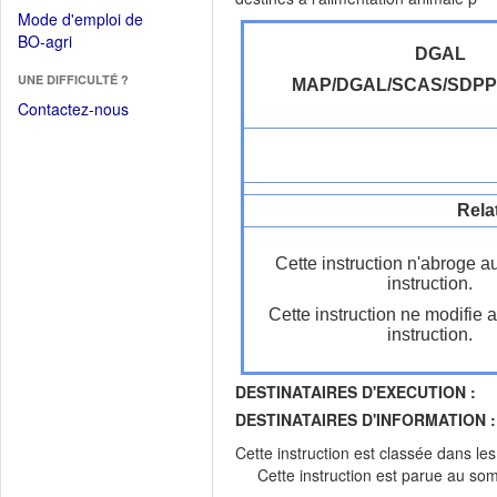
dans
dans
Mode d'emploi de
une
une
(Ouvrir
BO-agri
autre
nouvelle
DGAL
dans
fenêtre)
fenêtre)
UNE DIFFICULTÉ ?
une
MAP/DGAL/SCAS/SDP
nouvelle
Contactez-nous
fenêtre)
Rela
Cette instruction n'abroge a
instruction.
Cette instruction ne modifie 
instruction.
DESTINATAIRES D'EXECUTION :
DESTINATAIRES D'INFORMATION :
Cette instruction est classée dans le
Cette instruction est parue au s