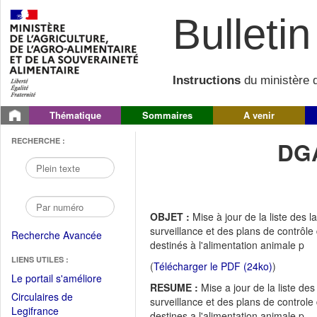
Bulletin 
Instructions
du ministère d
Thématique
Sommaires
A venir
RECHERCHE :
DGA
OBJET :
Mise à jour de la liste des 
surveillance et des plans de contrôle
Recherche Avancée
destinés à l'alimentation animale p
LIENS UTILES :
(
Télécharger le PDF (24ko)
)
(Fichier
Le portail s'améliore
RESUME :
Mise a jour de la liste de
PDF
Circulaires de
surveillance et des plans de controle
ouvrir
(Ouvrir
Legifrance
destines a l'alimentation animale p