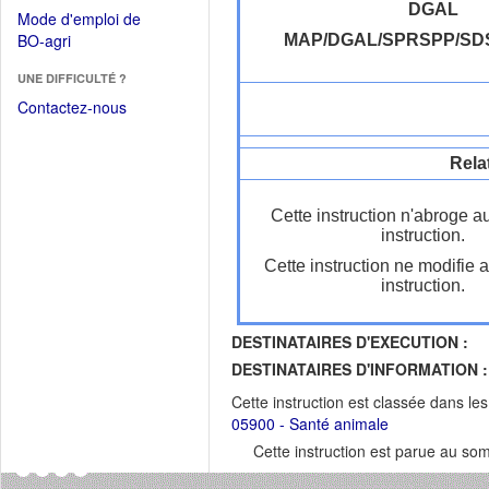
dans
dans
DGAL
Mode d'emploi de
une
une
(Ouvrir
BO-agri
MAP/DGAL/SPRSPP/SD
autre
nouvelle
dans
fenêtre)
fenêtre)
UNE DIFFICULTÉ ?
une
nouvelle
Contactez-nous
fenêtre)
Rela
Cette instruction n'abroge a
instruction.
Cette instruction ne modifie 
instruction.
DESTINATAIRES D'EXECUTION :
DESTINATAIRES D'INFORMATION :
Cette instruction est classée dans le
05900 - Santé animale
Cette instruction est parue au s