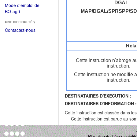
dans
dans
DGAL
Mode d'emploi de
une
une
(Ouvrir
BO-agri
MAP/DGAL/SPRSPP/S
autre
nouvelle
dans
fenêtre)
fenêtre)
UNE DIFFICULTÉ ?
une
nouvelle
Contactez-nous
fenêtre)
Rela
Cette instruction n'abroge a
instruction.
Cette instruction ne modifie 
instruction.
DESTINATAIRES D'EXECUTION :
DESTINATAIRES D'INFORMATION :
Cette instruction est classée dans le
Cette instruction est parue au s
Plan du site
|
Accessibili