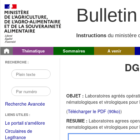
Bulletin 
Instructions
du ministère d
Thématique
Sommaires
A venir
RECHERCHE :
DG
OBJET :
Laboratoires agréés opérat
nématologiques et virologiques pour 
Recherche Avancée
(
Télécharger le PDF (90ko)
)
LIENS UTILES :
RESUME :
Laboratoires agrees opera
(Fichier
Le portail s'améliore
nematologiques et virologiques pour 
PDF
Circulaires de
ouvrir
(Ouvrir
Legifrance