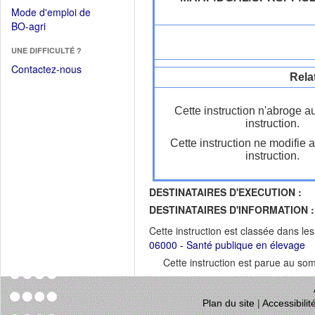
dans
dans
Mode d'emploi de
une
une
(Ouvrir
BO-agri
autre
nouvelle
dans
fenêtre)
fenêtre)
UNE DIFFICULTÉ ?
une
nouvelle
Contactez-nous
Rela
fenêtre)
Cette instruction n'abroge a
instruction.
Cette instruction ne modifie 
instruction.
DESTINATAIRES D'EXECUTION :
DESTINATAIRES D'INFORMATION :
Cette instruction est classée dans le
06000 - Santé publique en élevage
Cette instruction est parue au s
Plan du site
|
Accessibili