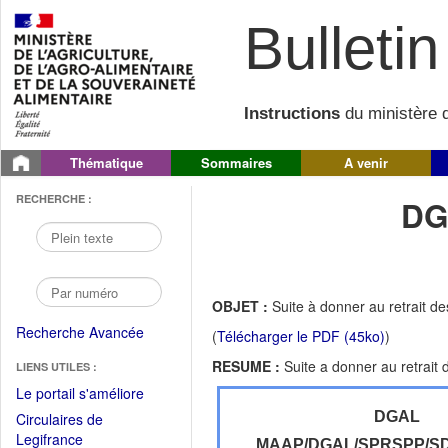
Bulletin 
Instructions
du ministère d
Thématique
Sommaires
A venir
RECHERCHE :
DG
OBJET :
Suite à donner au retrait d
Recherche Avancée
(
Télécharger le PDF (45ko)
)
RESUME :
Suite a donner au retrait
LIENS UTILES :
(Fichier
Le portail s'améliore
PDF
DGAL
Circulaires de
ouvrir
(Ouvrir
Legifrance
MAAP/DGAL/SPRSPP/SD