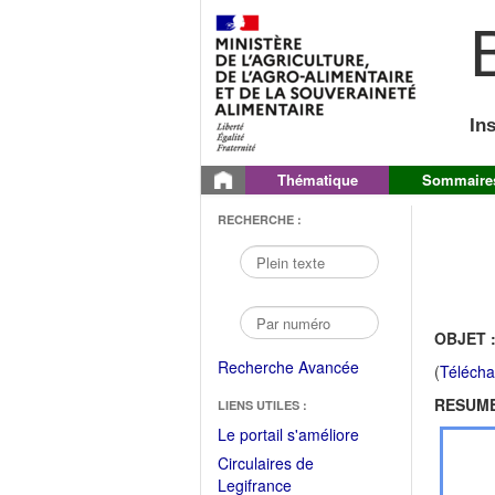
B
In
Thématique
Sommaire
RECHERCHE :
OBJET 
Recherche Avancée
(
Télécha
RESUME
LIENS UTILES :
(Fichier
Le portail s'améliore
PDF
Circulaires de
ouvrir
(Ouvrir
Legifrance