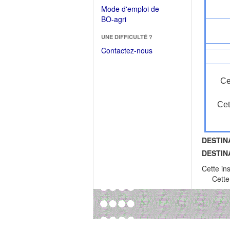
dans
dans
Mode d'emploi de
une
une
(Ouvrir
BO-agri
autre
nouvelle
dans
fenêtre)
fenêtre)
UNE DIFFICULTÉ ?
une
nouvelle
Contactez-nous
fenêtre)
Ce
Cet
DESTIN
DESTIN
Cette in
Cette