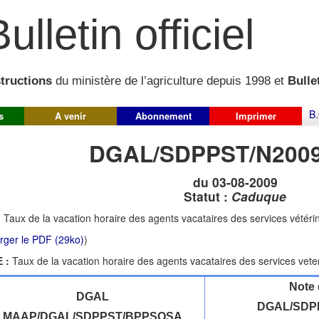
ulletin officiel
structions
du ministère de l’agriculture depuis 1998 et
Bullet
B.
s
A venir
Abonnement
Imprimer
DGAL/SDPPST/N2009
du 03-08-2009
Statut :
Caduque
:
Taux de la vacation horaire des agents vacataires des services vétéri
rger le PDF (29ko)
)
 :
Taux de la vacation horaire des agents vacataires des services vete
Note 
DGAL
DGAL/SDPP
MAAP/DGAL/SDPPST/BPPSQSA