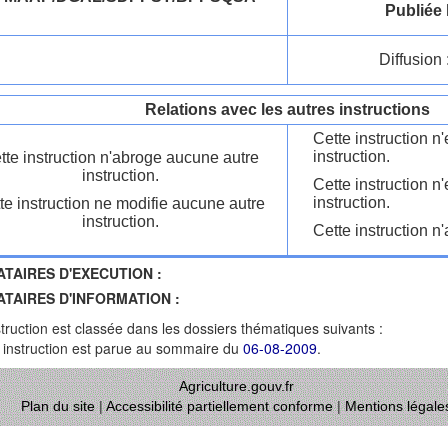
Publiée 
Diffusion 
Relations avec les autres instructions
Cette instruction 
instruction.
tte instruction n'abroge aucune autre
instruction.
Cette instruction n
instruction.
te instruction ne modifie aucune autre
instruction.
Cette instruction n'
ATAIRES D'EXECUTION :
ATAIRES D'INFORMATION :
struction est classée dans les dossiers thématiques suivants :
 instruction est parue au sommaire du
06-08-2009
.
Agriculture.gouv.fr
Plan du site
|
Accessibilité partiellement conforme
|
Mentions légale