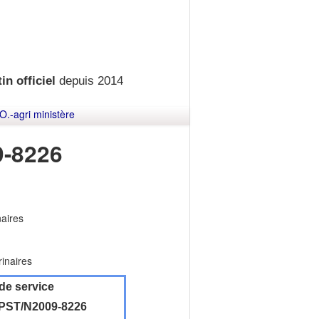
in officiel
depuis 2014
O.-agri ministère
-8226
naires
rinaires
de service
ST/N2009-8226