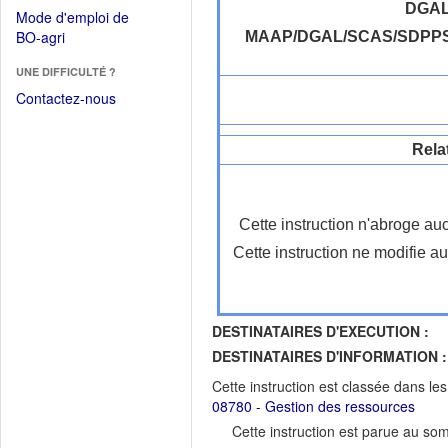
dans
dans
DGA
Mode d'emploi de
une
une
(Ouvrir
BO-agri
MAAP/DGAL/SCAS/SDPP
autre
nouvelle
dans
fenêtre)
fenêtre)
UNE DIFFICULTÉ ?
une
nouvelle
Contactez-nous
fenêtre)
Rela
Cette instruction n'abroge auc
Cette instruction ne modifie au
DESTINATAIRES D'EXECUTION :
DESTINATAIRES D'INFORMATION :
Cette instruction est classée dans le
08780 - Gestion des ressources
Cette instruction est parue au s