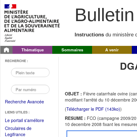
Bulletin 
Instructions
du ministère d
Thématique
Sommaires
A venir
RECHERCHE :
DGA
OBJET :
Fièvre catarrhale ovine (ca
modifiant l'arrêté du 10 décembre 200
Recherche Avancée
(
Télécharger le PDF (143ko)
)
LIENS UTILES :
RESUME :
FCO (campagne 2009/2010) 
(Fichier
Le portail s'améliore
10 decembre 2008 fixant les mesures 
PDF
Circulaires de
ouvrir
(Ouvrir
Legifrance