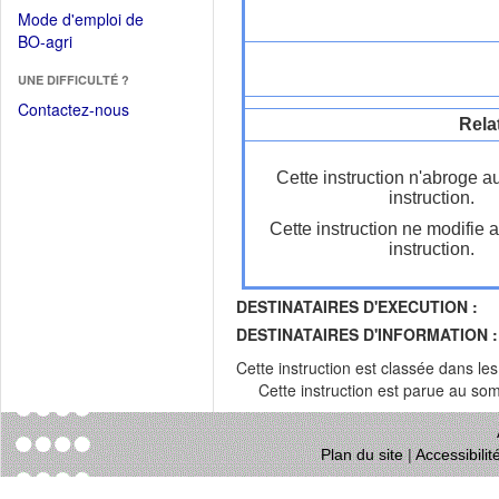
dans
dans
Mode d'emploi de
une
une
(Ouvrir
BO-agri
autre
nouvelle
dans
fenêtre)
fenêtre)
UNE DIFFICULTÉ ?
une
nouvelle
Contactez-nous
Rela
fenêtre)
Cette instruction n'abroge a
instruction.
Cette instruction ne modifie 
instruction.
DESTINATAIRES D'EXECUTION :
DESTINATAIRES D'INFORMATION :
Cette instruction est classée dans le
Cette instruction est parue au s
Plan du site
|
Accessibili