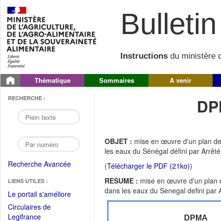
Bulletin 
Instructions
du ministère d
Thématique
Sommaires
A venir
RECHERCHE :
DP
OBJET :
mise en œuvre d'un plan de 
les eaux du Sénégal défini par Arrêté m
Recherche Avancée
(
Télécharger le PDF (21ko)
)
RESUME :
mise en œuvre d'un plan de
LIENS UTILES :
dans les eaux du Senegal defini par Arr
(Fichier
Le portail s'améliore
PDF
Circulaires de
ouvrir
(Ouvrir
Legifrance
DPMA