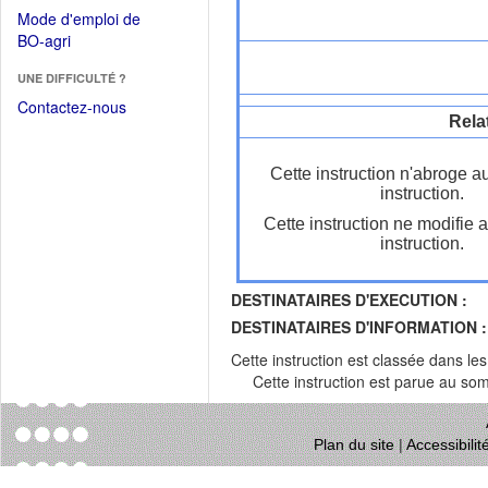
dans
dans
Mode d'emploi de
une
une
(Ouvrir
BO-agri
autre
nouvelle
dans
fenêtre)
fenêtre)
UNE DIFFICULTÉ ?
une
nouvelle
Contactez-nous
Rela
fenêtre)
Cette instruction n'abroge a
instruction.
Cette instruction ne modifie 
instruction.
DESTINATAIRES D'EXECUTION :
DESTINATAIRES D'INFORMATION :
Cette instruction est classée dans le
Cette instruction est parue au s
Plan du site
|
Accessibili