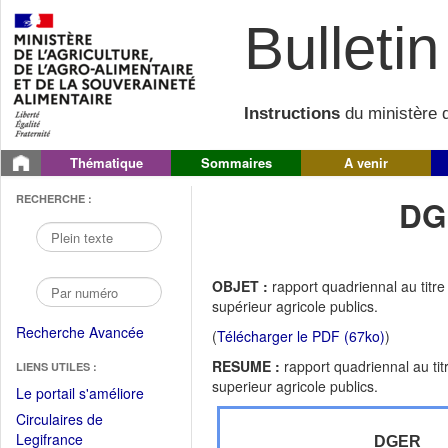
Bulletin 
Instructions
du ministère d
Thématique
Sommaires
A venir
RECHERCHE :
DG
OBJET :
rapport quadriennal au tit
supérieur agricole publics.
Recherche Avancée
(
Télécharger le PDF (67ko)
)
RESUME :
rapport quadriennal au t
LIENS UTILES :
superieur agricole publics.
(Fichier
Le portail s'améliore
PDF
Circulaires de
ouvrir
(Ouvrir
Legifrance
DGER