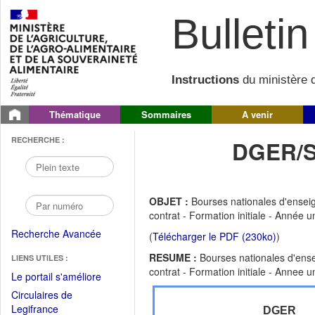
Bulletin 
Instructions
du ministère d
Thématique
Sommaires
A venir
RECHERCHE :
DGER/S
OBJET :
Bourses nationales d'enseig
contrat - Formation initiale - Année 
Recherche Avancée
(
Télécharger le PDF (230ko)
)
RESUME :
Bourses nationales d'ense
LIENS UTILES :
contrat - Formation initiale - Annee 
(Fichier
Le portail s'améliore
PDF
Circulaires de
ouvrir
(Ouvrir
Legifrance
DGER