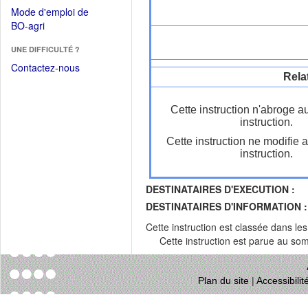
dans
dans
Mode d'emploi de
une
une
(Ouvrir
BO-agri
autre
nouvelle
dans
fenêtre)
fenêtre)
UNE DIFFICULTÉ ?
une
nouvelle
Contactez-nous
Rela
fenêtre)
Cette instruction n'abroge a
instruction.
Cette instruction ne modifie 
instruction.
DESTINATAIRES D'EXECUTION :
DESTINATAIRES D'INFORMATION :
Cette instruction est classée dans le
Cette instruction est parue au s
Plan du site
|
Accessibili