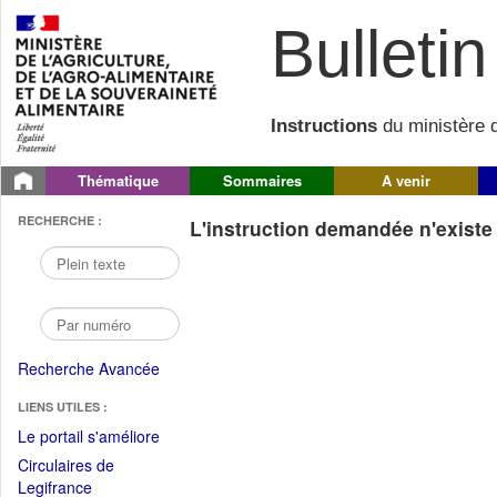
Bulletin 
Instructions
du ministère d
Thématique
Sommaires
A venir
RECHERCHE :
L'instruction demandée n'existe 
Recherche Avancée
LIENS UTILES :
(Fichier
Le portail s'améliore
PDF
Circulaires de
ouvrir
(Ouvrir
Legifrance