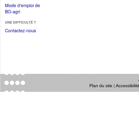
dans
dans
Mode d'emploi de
une
une
(Ouvrir
BO-agri
autre
nouvelle
dans
fenêtre)
fenêtre)
UNE DIFFICULTÉ ?
une
nouvelle
Contactez-nous
fenêtre)
Plan du site
|
Accessibili