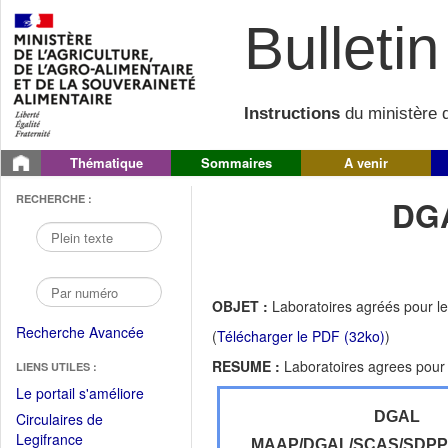
Bulletin 
Instructions
du ministère d
Thématique
Sommaires
A venir
RECHERCHE :
DGA
OBJET :
Laboratoires agréés pour les
Recherche Avancée
(
Télécharger le PDF (32ko)
)
RESUME :
Laboratoires agrees pour l
LIENS UTILES :
(Fichier
Le portail s'améliore
PDF
DGAL
Circulaires de
ouvrir
(Ouvrir
Legifrance
MAAP/DGAL/SCAS/SDP