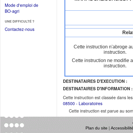
dans
dans
Mode d'emploi de
une
une
(Ouvrir
BO-agri
autre
nouvelle
dans
fenêtre)
fenêtre)
UNE DIFFICULTÉ ?
une
nouvelle
Contactez-nous
Rela
fenêtre)
Cette instruction n'abroge a
instruction.
Cette instruction ne modifie 
instruction.
DESTINATAIRES D'EXECUTION :
DESTINATAIRES D'INFORMATION :
Cette instruction est classée dans le
08500 - Laboratoires
Cette instruction est parue au s
Plan du site
|
Accessibili