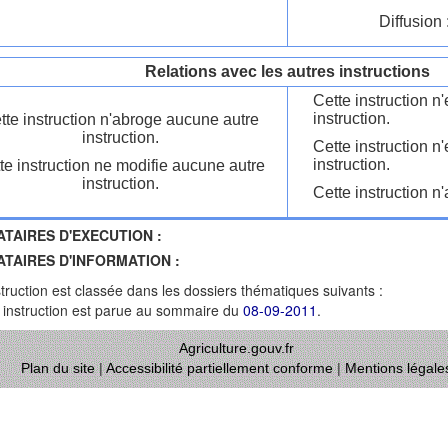
Diffusion 
Relations avec les autres instructions
Cette instruction 
instruction.
tte instruction n'abroge aucune autre
instruction.
Cette instruction n
instruction.
te instruction ne modifie aucune autre
instruction.
Cette instruction n'
ATAIRES D'EXECUTION :
ATAIRES D'INFORMATION :
struction est classée dans les dossiers thématiques suivants :
 instruction est parue au sommaire du
08-09-2011
.
Agriculture.gouv.fr
Plan du site
|
Accessibilité partiellement conforme
|
Mentions légale