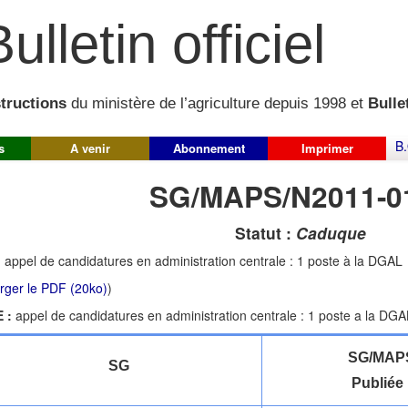
ulletin officiel
structions
du ministère de l’agriculture depuis 1998 et
Bullet
B.
s
A venir
Abonnement
Imprimer
SG/MAPS/N2011-0
Statut :
Caduque
:
appel de candidatures en administration centrale : 1 poste à la DGAL
rger le PDF (20ko)
)
 :
appel de candidatures en administration centrale : 1 poste a la DGA
SG/MAPS
SG
Publiée 