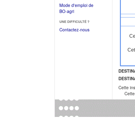
dans
dans
Mode d'emploi de
une
une
(Ouvrir
BO-agri
autre
nouvelle
dans
fenêtre)
fenêtre)
UNE DIFFICULTÉ ?
une
nouvelle
Contactez-nous
fenêtre)
Ce
Cet
DESTIN
DESTIN
Cette in
Cette