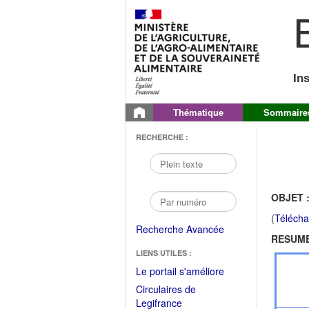
B
In
Thématique
Sommaire
RECHERCHE :
OBJET 
(
Télécha
Recherche Avancée
RESUME
LIENS UTILES :
(Fichier
Le portail s'améliore
PDF
Circulaires de
ouvrir
(Ouvrir
Legifrance