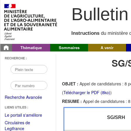
Bulletin 
Instructions
du ministère d
Thématique
Sommaires
A venir
RECHERCHE :
SG/
OBJET :
Appel de candidatures : 8 
(
Télécharger le PDF (8ko)
)
Recherche Avancée
RESUME :
Appel de candidatures : 8
LIENS UTILES :
(Fichier
Le portail s'améliore
SG/SRH
PDF
Circulaires de
ouvrir
(Ouvrir
Legifrance