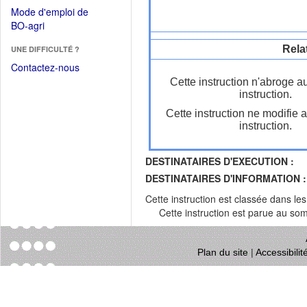
dans
dans
Mode d'emploi de
une
une
(Ouvrir
BO-agri
autre
nouvelle
dans
fenêtre)
fenêtre)
Rela
UNE DIFFICULTÉ ?
une
nouvelle
Contactez-nous
fenêtre)
Cette instruction n'abroge a
instruction.
Cette instruction ne modifie 
instruction.
DESTINATAIRES D'EXECUTION :
DESTINATAIRES D'INFORMATION :
Cette instruction est classée dans le
Cette instruction est parue au s
Plan du site
|
Accessibili