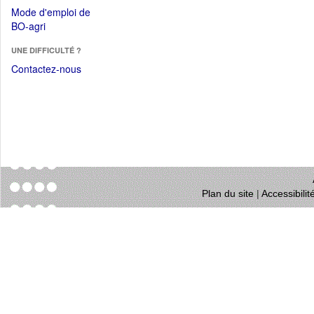
dans
dans
Mode d'emploi de
une
une
(Ouvrir
BO-agri
autre
nouvelle
dans
fenêtre)
fenêtre)
UNE DIFFICULTÉ ?
une
nouvelle
Contactez-nous
fenêtre)
Plan du site
|
Accessibili