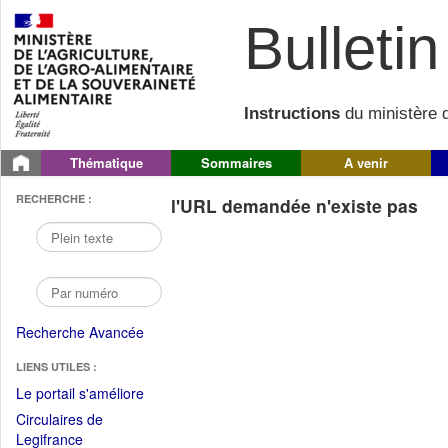
Bulletin 
Instructions
du ministère d
Thématique
Sommaires
A venir
RECHERCHE :
l'URL demandée n'existe pas
Recherche Avancée
LIENS UTILES :
(Fichier
Le portail s'améliore
PDF
Circulaires de
ouvrir
(Ouvrir
Legifrance